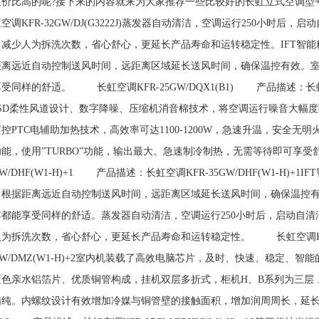
价比高的呢?接下来的内容就来为大家推荐一些比较好的长虹立式空调型号。 
空调KFR-32GW/DJ(G3222J)蒸发器自动清洁，空调运行250小时
，减少人为拆洗次数，省心舒心，更延长产品寿命和运转稳定性。IFT智
距离远近自动控制送风时间，远距离区域延长送风时间，确保温控有效。室内
受同样的舒适。 长虹空调KFR-25GW/DQX1(B1) 产品描述：长虹空
MSD柔性风道设计、数字降噪、压缩机消音棉技术，将空调运行噪音大幅度
控PTC电辅助加热技术，高效率可达1100-1200W，急速升温，安全
功能，使用”TURBO”功能，输出最大。急速制冷制热，无需等待即可享
GW/DHF(W1-H)+1 产品描述：长虹空调KFR-35GW/DHF(W1-
，根据距离远近自动控制送风时间，远距离区域延长送风时间，确保温控有效
落都能享受同样的舒适。蒸发器自动清洁，空调运行250小时后，启动自清
为拆洗次数，省心舒心，更延长产品寿命和运转稳定性。 长虹空调KFR-2
GW/DMZ(W1-H)+2室内机装载了高效电脑芯片，及时、快速、稳定
蓝色亲水铝箔片、优质铜管构成，挂机双层多折式，柜机H、B系列为三层
纯。内螺纹设计有效增加冷媒与铜管壁的接触面积，增加润周周长，延长热交换