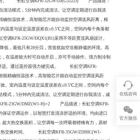
长虹空调KFR-32GW/DJ(G3222J) 产品描述：
后，启动自清洁模式，5分钟内完成清洁。让空调定期进行自我清
能精确恒温技术，高智能芯片能自动监控空调送风距离，根
温度与设定温度误差在±0.5℃之间，空间内每个角落都
调KFR-25GW/DQX1(B1)采用不等距贯流风扇设计、
降低，最低只有28分贝，营造犹如空谷般静谧的环境。高
无明火，在温差较大时可自动开启，亦可手动操作。强力制冷制
受舒适。通过遥控器强力键完成。 长虹空调KFR-
H)+1IFT智能精确恒温技术，高智能芯片能自动监控空调送风距
。室内温度与设定温度误差在±0.5℃之间，空间内每个
在线咨询
洁模式，5分钟内完成清洁。让空调定期进行自我清洁，减
3GW/DMZ(W1-H)+2 产品描述：长虹空调KFR-
、智能的保证空调运作，以智慧打造清凉舒适的环境。均由进口
官方微信
，超大热交换面积，让空调每一次呼吸都铿锵有力，原材
时间。 长虹空调KFR-35GW/ZDHIC(W1-