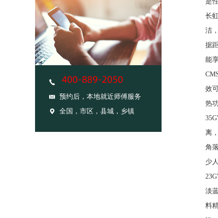
是性
长虹
洁
据
能享
C
效可
预约后，本地就近师傅服务
热
全国，市区，县城，乡镇
35
离
角
少人
23
淡
料精