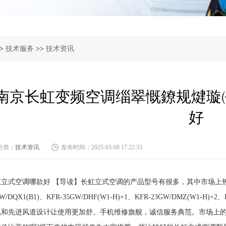
>
技术服务
>>
技术资讯
南京长虹变频空调缁翠慨鐐规煡璇㈠
好
分类：
技术资讯
发布时间：2025-03-08 17:22:33
立式空调哪款好 【导读】长虹立式空调的产品型号有很多，其中市场上热卖的产品主
GW/DQX1(B1)、KFR-35GW/DHF(W1-H)+1、KFR-23GW/DMZ(W1-H
机和先进风道设计让使用更加舒。手机维修旗舰，诚信服务典范。市场上